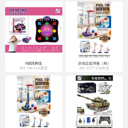
8键跳舞毯
泳池边篮球板（粉）
NO. 799-13A英文
NO. 5577-37B中文