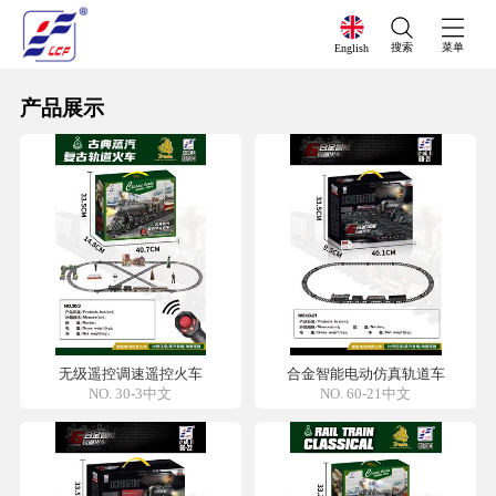
搜索
菜单
English
产品展示
无级遥控调速遥控火车
合金智能电动仿真轨道车
NO. 30-3中文
NO. 60-21中文