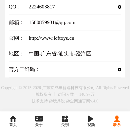
QQ：
2224603817
邮箱：
1580859931@qq.com
官网：
http://www.lcftoys.cn
地区：
中国-广东省-汕头市-澄海区
官方二维码：
Copyright © 2015-2026 广东立成丰智造科技有限公司 All Rights Reserved
版权所有
访问人数： 140.97万
技术支持 @玩具说
@全网通官网v.4.0
首页
关于
类别
视频
联系