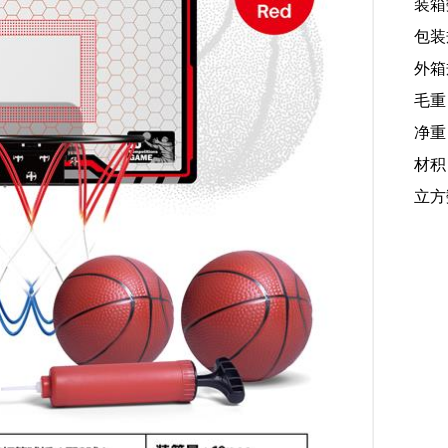
装箱
包装规
外箱规
毛重：
净重：
材积：
立方