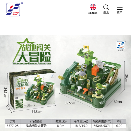
搜索
菜单
English